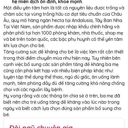
hệ miễn dịch ổn định, khoẻ mạnh
.
Một điều yên tâm hơn là tất cả nguyên liệu được trồng và
chăm sóc tại vùng trồng hữu cơ đạt tiêu chuẩn của Châu
Âu, quy mô hàng ngàn hecta tại Andalusia, Tây Ban Nha.
Tại Việt Nam, sản phẩm được nhập khẩu chính hãng và
phân phối tại hơn 1000 phòng khám, nhà thuốc, shop mẹ
và bé trên toàn quốc, các bậc phụ huynh có thể yên tâm
khi lựa chọn cho bé.
Tăng cường sức đề kháng cho bé là việc làm rất cần thiết
trong thời điểm chuyển mùa như hiện nay. Tuy nhiên bên
cạnh việc bổ sung các sản phẩm tăng đề kháng ba mẹ
cũng cần phải kết hợp với nhiều biện pháp khác như:
luyện tập thể dụng thể thao, ngủ đủ giấc, ăn uống lành
mạnh, tiêm phòng đầy đủ để tăng cường khả năng chống
chọi với các nguồn lây bệnh.
Hy vọng rằng với các thông tin chia sẻ ở trên, ba mẹ đã
biết nên cho trẻ uống tăng đề kháng vào lúc nào trong
ngày và biết cách lựa chọn đúng sản phẩm bổ sung cho
bé.
Đội ngũ chuyên gia