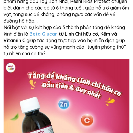
phẩm hàng đầu Tây Ban Nha, Reshi Kids Protect chuyên
biệt dành cho các bé từ 6 tháng tuổi, giúp hỗ trợ giảm ốm
vặt, tăng sức đề kháng, phòng ngừa các vấn đề về
đường hô hấp,...
Nổi bật với sự kết hợp của 3 thành phần tăng đề kháng
kinh điển là
Beta Glucan
từ Linh Chi hữu cơ, Kẽm và
Vitamin C
giúp tác động trực tiếp vào hệ miễn dịch giúp
hỗ trợ tăng cường sự vững mạnh của “tuyến phòng thủ”
tự nhiên của cơ thể.