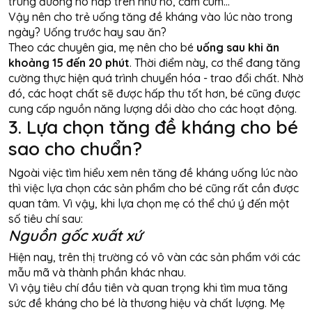
trùng đường hô hấp trên như ho, cảm cúm…
Vậy nên cho trẻ uống tăng đề kháng vào lúc nào trong
ngày? Uống trước hay sau ăn?
Theo các chuyên gia, mẹ nên cho bé
uống sau khi ăn
khoảng 15 đến 20 phút
. Thời điểm này, cơ thể đang tăng
cường thực hiện quá trình chuyển hóa - trao đổi chất. Nhờ
đó, các hoạt chất sẽ được hấp thu tốt hơn, bé cũng được
cung cấp nguồn năng lượng dồi dào cho các hoạt động.
3. Lựa chọn tăng đề kháng cho bé
sao cho chuẩn?
Ngoài việc tìm hiểu xem nên tăng đề kháng uống lúc nào
thì việc lựa chọn các sản phẩm cho bé cũng rất cần được
quan tâm. Vì vậy, khi lựa chọn mẹ có thể chú ý đến một
số tiêu chí sau:
Nguồn gốc xuất xứ
Hiện nay, trên thị trường có vô vàn các sản phẩm với các
mẫu mã và thành phần khác nhau.
Vì vậy tiêu chí đầu tiên và quan trọng khi tìm mua tăng
sức đề kháng cho bé là thương hiệu và chất lượng. Mẹ