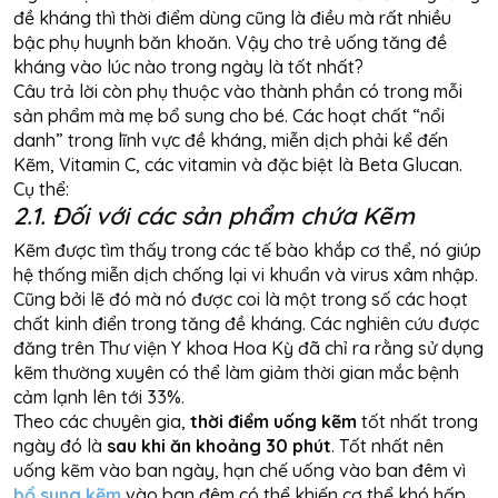
đề kháng thì thời điểm dùng cũng là điều mà rất nhiều
bậc phụ huynh băn khoăn. Vậy cho trẻ uống tăng đề
kháng vào lúc nào trong ngày là tốt nhất?
Câu trả lời còn phụ thuộc vào thành phần có trong mỗi
sản phẩm mà mẹ bổ sung cho bé. Các hoạt chất “nổi
danh” trong lĩnh vực đề kháng, miễn dịch phải kể đến
Kẽm, Vitamin C, các vitamin và đặc biệt là Beta Glucan.
Cụ thể:
2.1. Đối với các sản phẩm chứa Kẽm
Kẽm được tìm thấy trong các tế bào khắp cơ thể, nó giúp
hệ thống miễn dịch chống lại vi khuẩn và virus xâm nhập.
Cũng bởi lẽ đó mà nó được coi là một trong số các hoạt
chất kinh điển trong tăng đề kháng. Các nghiên cứu được
đăng trên Thư viện Y khoa Hoa Kỳ đã chỉ ra rằng sử dụng
kẽm thường xuyên có thể làm giảm thời gian mắc bệnh
cảm lạnh lên tới 33%.
Theo các chuyên gia,
thời điểm uống kẽm
tốt nhất trong
ngày đó là
sau khi ăn khoảng 30 phút
. Tốt nhất nên
uống kẽm vào ban ngày, hạn chế uống vào ban đêm vì
bổ sung kẽm
vào ban đêm có thể khiến cơ thể khó hấp