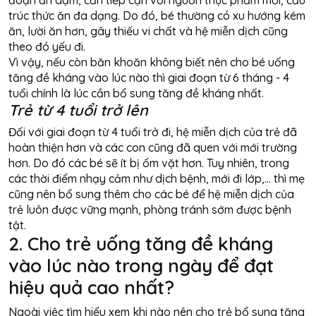
đoạn ăn dặm, cần tiếp cận với nguồn thực phẩm mới, cấu
trúc thức ăn đa dạng. Do đó, bé thường có xu hướng kém
ăn, lười ăn hơn, gây thiếu vi chất và hệ miễn dịch cũng
theo đó yếu đi.
Vì vậy, nếu còn băn khoăn không biết nên cho bé uống
tăng đề kháng vào lúc nào thì giai đoạn
từ 6 tháng - 4
tuổi chính là lúc cần bổ sung tăng đề kháng nhất
.
Trẻ từ 4 tuổi trở lên
Đối với giai đoạn từ 4 tuổi trở đi, hệ miễn dịch của trẻ đã
hoàn thiện hơn và các con cũng đã quen với mới trường
hơn. Do đó các bé sẽ ít bị ốm vặt hơn. Tuy nhiên, trong
các thời điểm nhạy cảm như dịch bệnh, mới đi lớp,... thì mẹ
cũng nên bổ sung thêm cho các bé để hệ miễn dịch của
trẻ luôn được vững mạnh, phòng tránh sớm được bệnh
tật.
2. Cho trẻ uống tăng đề kháng
vào lúc nào trong ngày để đạt
hiệu quả cao nhất?
Ngoài việc tìm hiểu xem khi nào nên cho trẻ bổ sung tăng