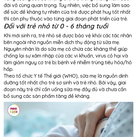
đời vô cùng quan trọng. Tuy nhiên, việc bổ sung làm sao
để sức đề kháng tự nhiên của trẻ được phát huy tốt nhất
thì còn phụ thuộc vào từng giai đoạn phát triển của trẻ.
Đối với trẻ nhỏ từ 0 - 6 tháng tuổi
Khi mới sinh ra, trẻ nhỏ sẽ được bảo vệ khỏi các tác nhân
bên ngoài nhờ nguồn miễn dịch thụ động từ sữa mẹ.
Nguyên nhân là do sữa mẹ có chứa các kháng thể giúp
chống lại sự xâm nhập của các vi khuẩn, virus có hại và
làm giảm nguy cơ trẻ bị bệnh về nhiễm trùng tiêu hóa/hô
hấp.
Theo tổ chức Y tế Thế giới (WHO), sữa mẹ là nguồn dinh
dưỡng tốt nhất cho trẻ sơ sinh và trẻ nhỏ. Bởi vậy, giai
đoạn này trẻ chỉ cần uống sữa mẹ đầy đủ và chưa cần
bổ sung các sản phẩm tăng đề kháng.