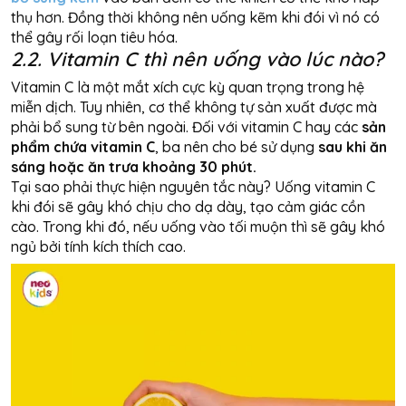
thụ hơn. Đồng thời không nên uống kẽm khi đói vì nó có
thể gây rối loạn tiêu hóa.
2.2. Vitamin C thì nên uống vào lúc nào?
Vitamin C là một mắt xích cực kỳ quan trọng trong hệ
miễn dịch. Tuy nhiên, cơ thể không tự sản xuất được mà
phải bổ sung từ bên ngoài. Đối với vitamin C hay các
sản
phẩm chứa vitamin C
, ba nên cho bé sử dụng
sau khi ăn
sáng hoặc ăn trưa khoảng 30 phút.
Tại sao phải thực hiện nguyên tắc này? Uống vitamin C
khi đói sẽ gây khó chịu cho dạ dày, tạo cảm giác cồn
cào. Trong khi đó, nếu uống vào tối muộn thì sẽ gây khó
ngủ bởi tính kích thích cao.