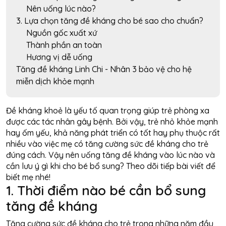
Nên uống lúc nào?
3. Lựa chọn tăng đề kháng cho bé sao cho chuẩn?
Nguồn gốc xuất xứ
Thành phần an toàn
Hương vị dễ uống
Tăng đề kháng Linh Chi - Nhân 3 bảo vệ cho hệ
miễn dịch khỏe mạnh
Đề kháng khoẻ là yếu tố quan trọng giúp trẻ phòng xa
được các tác nhân gây bệnh. Bởi vậy, trẻ nhỏ khỏe mạnh
hay ốm yếu, khả năng phát triển có tốt hay phụ thuộc rất
nhiều vào việc mẹ có tăng cường sức đề kháng cho trẻ
đúng cách. Vậy nên uống tăng đề kháng vào lúc nào và
cần lưu ý gì khi cho bé bổ sung? Theo dõi tiếp bài viết để
biết mẹ nhé!
1. Thời điểm nào bé cần bổ sung
tăng đề kháng
Tăng cường sức đề kháng cho trẻ trong những năm đầu