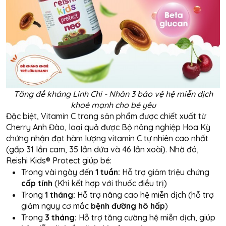
Tăng đề kháng Linh Chi - Nhân 3 bảo vệ hệ miễn dịch
khoẻ mạnh cho bé yêu
Đặc biệt, Vitamin C trong sản phẩm được chiết xuất từ
Cherry Anh Đào, loại quả được Bộ nông nghiệp Hoa Kỳ
chứng nhận đạt hàm lượng vitamin C tự nhiên cao nhất
(gấp 31 lần cam, 35 lần dứa và 46 lần xoài). Nhờ đó,
Reishi Kids® Protect giúp bé:
Trong vài ngày đến
1 tuần:
Hỗ trợ giảm triệu chứng
cấp tính
(Khi kết hợp với thuốc điều trị)
Trong
1 tháng:
Hỗ trợ nâng cao hệ miễn dịch (hỗ trợ
giảm nguy cơ mắc
bệnh đường hô hấp
)
Trong
3 tháng:
Hỗ trợ tăng cường hệ miễn dịch, giúp