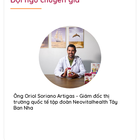
Ông Oriol Soriano Artigas - Giám đốc thị
Ôn
trường quốc tế tập đoàn Neovitalhealth Tây
tr
Ban Nha
Ba