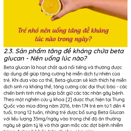
2.3. Sản phẩm tăng đề kháng chứa beta
glucan - Nên uống lúc nào?
Beta glucan là hoạt chất quá nổi tiếng và thường được
áp dụng để giúp tăng cường hệ miễn dịch tự nhiên của
trẻ. Khi đưa vào cơ thể, Beta-glucan sẽ kích thích hệ miễn
dịch sinh ra kháng thể, tăng cường các đại thực bào - các
chiến binh tinh nhuệ giúp bắt giữ các tác nhân gây bệnh.
Theo một nghiên cứu y khoa [2] được thực hiện tại Trung
Quốc vào mùa đông năm 2016, trên 174 trẻ em từ 1 đến 4
tuổi, trong 12 tuần, những trẻ được bổ sung Beta Glucan
với liều lượng 35mg/ngày vào trong chế độ ăn thường
ngày sẽ giảm tỷ lệ và thời gian mắc các đợt bệnh nhiễm