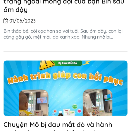
trạng ngoài mong đợi của bạn Bin sau
ốm dậy
01/06/2023
Bin thấp bé, còi cọc hơn so với tuổi. Sau ốm dậy, con lại
càng gầy gò, mệt mỏi, da xanh xao. Nhưng nhờ bí...
Chuyện Mô bị đau mắt đỏ và hành