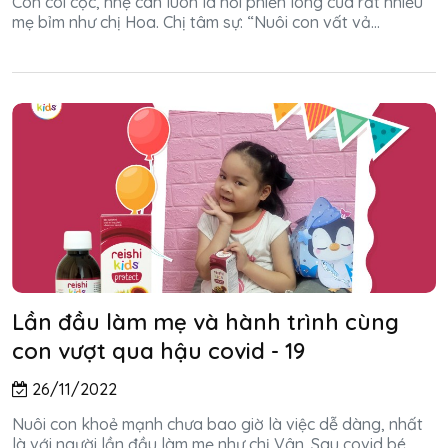
Con còi cọc, nhẹ cân luôn là nỗi phiền lòng của rất nhiều
mẹ bỉm như chị Hoa. Chị tâm sự: “Nuôi con vất vả...
Lần đầu làm mẹ và hành trình cùng
con vượt qua hậu covid - 19
26/11/2022
Nuôi con khoẻ mạnh chưa bao giờ là việc dễ dàng, nhất
là với người lần đầu làm mẹ như chị Vân. Sau covid bé...