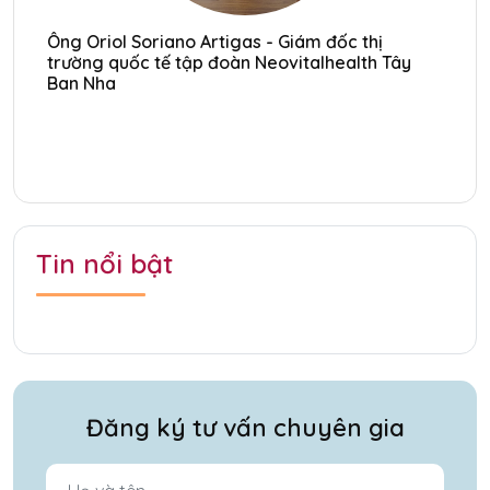
Ông Oriol Soriano Artigas - Giám đốc thị
Ôn
trường quốc tế tập đoàn Neovitalhealth Tây
tr
Ban Nha
Ba
Tin nổi bật
Đăng ký tư vấn chuyên gia