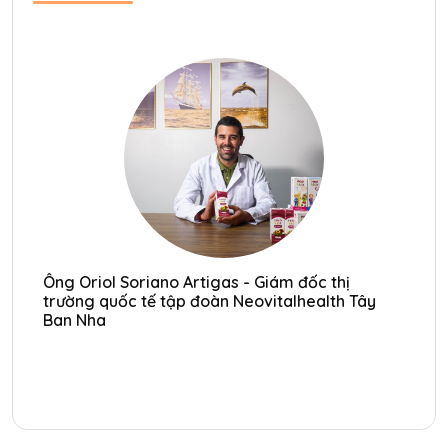
Ông Oriol Soriano Artigas - Giám đốc thị
Ôn
trường quốc tế tập đoàn Neovitalhealth Tây
tr
Ban Nha
Ba