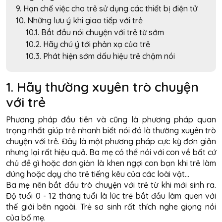
9. Hạn chế việc cho trẻ sử dụng các thiết bị điện tử
10. Những lưu ý khi giao tiếp với trẻ
10.1. Bắt đầu nói chuyện với trẻ từ sớm
10.2. Hãy chú ý tới phản xạ của trẻ
10.3. Phát hiện sớm dấu hiệu trẻ chậm nói
1. Hãy thường xuyên trò chuyện
với trẻ
Phương pháp đầu tiên và cũng là phương pháp quan
trọng nhất giúp trẻ nhanh biết nói đó là thường xuyên trò
chuyện với trẻ. Đây là một phương pháp cực kỳ đơn giản
nhưng lại rất hiệu quả. Ba mẹ có thể nói với con về bất cứ
chủ đề gì hoặc đơn giản là khen ngợi con bạn khi trẻ làm
đúng hoặc dạy cho trẻ tiếng kêu của các loài vật…
Ba mẹ nên bắt đầu trò chuyện với trẻ từ khi mới sinh ra.
Độ tuổi 0 - 12 tháng tuổi là lúc trẻ bắt đầu làm quen với
thế giới bên ngoài. Trẻ sơ sinh rất thích nghe giọng nói
của bố mẹ.