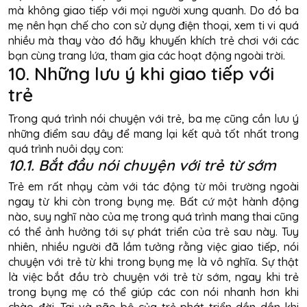
mà không giao tiếp với mọi người xung quanh. Do đó ba
mẹ nên hạn chế cho con sử dụng điện thoại, xem ti vi quá
nhiều mà thay vào đó hãy khuyến khích trẻ chơi với các
bạn cùng trang lứa, tham gia các hoạt động ngoài trời.
10. Những lưu ý khi giao tiếp với
trẻ
Trong quá trình nói chuyện với trẻ, ba mẹ cũng cần lưu ý
những điểm sau đây để mang lại kết quả tốt nhất trong
quá trình nuôi dạy con:
10.1. Bắt đầu nói chuyện với trẻ từ sớm
Trẻ em rất nhạy cảm với tác động từ môi trường ngoài
ngay từ khi còn trong bụng mẹ. Bất cứ một hành động
nào, suy nghĩ nào của mẹ trong quá trình mang thai cũng
có thể ảnh hưởng tới sự phát triển của trẻ sau này. Tuy
nhiên, nhiều người đã lầm tưởng rằng việc giao tiếp, nói
chuyện với trẻ từ khi trong bụng mẹ là vô nghĩa. Sự thật
là việc bắt đầu trò chuyện với trẻ từ sớm, ngay khi trẻ
trong bụng mẹ có thể giúp các con nói nhanh hơn khi