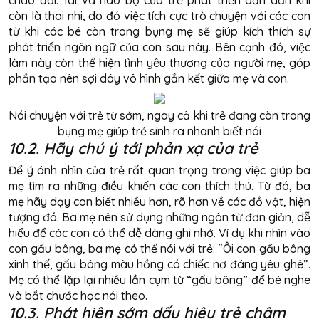
chào đời. Tai và não bộ của trẻ phát triển dần dần khi
còn là thai nhi, do đó việc tích cực trò chuyện với các con
từ khi các bé còn trong bụng mẹ sẽ giúp kích thích sự
phát triển ngôn ngữ của con sau này. Bên cạnh đó, việc
làm này còn thể hiện tình yêu thương của người mẹ, góp
phần tạo nên sợi dây vô hình gắn kết giữa mẹ và con.
Nói chuyện với trẻ từ sớm, ngay cả khi trẻ đang còn trong
bụng mẹ giúp trẻ sinh ra nhanh biết nói
10.2. Hãy chú ý tới phản xạ của trẻ
Để ý ánh nhìn của trẻ rất quan trọng trong việc giúp ba
mẹ tìm ra những điều khiến các con thích thú. Từ đó, ba
mẹ hãy dạy con biết nhiều hơn, rõ hơn về các đồ vật, hiện
tượng đó. Ba mẹ nên sử dụng những ngôn từ đơn giản, dễ
hiểu để các con có thể dễ dàng ghi nhớ. Ví dụ khi nhìn vào
con gấu bông, ba mẹ có thể nói với trẻ: “Ôi con gấu bông
xinh thế, gấu bông màu hồng có chiếc nơ đáng yêu ghê”.
Mẹ có thể lặp lại nhiều lần cụm từ “gấu bông” để bé nghe
và bắt chước học nói theo.
10.3. Phát hiện sớm dấu hiệu trẻ chậm