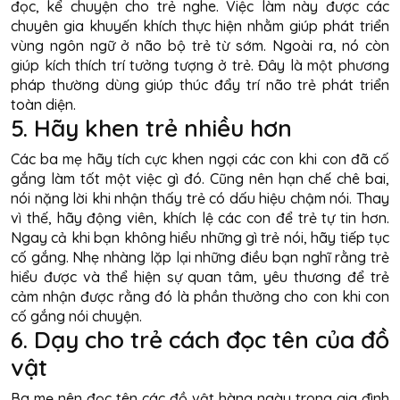
đọc, kể chuyện cho trẻ nghe. Việc làm này được các
chuyên gia khuyến khích thực hiện nhằm giúp phát triển
vùng ngôn ngữ ở não bộ trẻ từ sớm. Ngoài ra, nó còn
giúp kích thích trí tưởng tượng ở trẻ. Đây là một phương
pháp thường dùng giúp thúc đẩy trí não trẻ phát triển
toàn diện.
5. Hãy khen trẻ nhiều hơn
Các ba mẹ hãy tích cực khen ngợi các con khi con đã cố
gắng làm tốt một việc gì đó. Cũng nên hạn chế chê bai,
nói nặng lời khi nhận thấy trẻ có dấu hiệu chậm nói. Thay
vì thế, hãy động viên, khích lệ các con để trẻ tự tin hơn.
Ngay cả khi bạn không hiểu những gì trẻ nói, hãy tiếp tục
cố gắng. Nhẹ nhàng lặp lại những điều bạn nghĩ rằng trẻ
hiểu được và thể hiện sự quan tâm, yêu thương để trẻ
cảm nhận được rằng đó là phần thưởng cho con khi con
cố gắng nói chuyện.
6. Dạy cho trẻ cách đọc tên của đồ
vật
Ba mẹ nên đọc tên các đồ vật hàng ngày trong gia đình