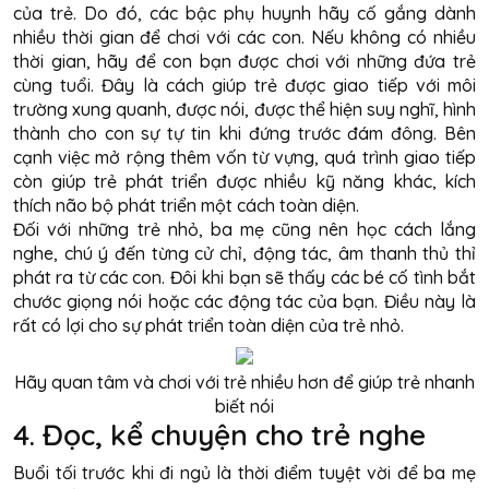
của trẻ. Do đó, các bậc phụ huynh hãy cố gắng dành
nhiều thời gian để chơi với các con. Nếu không có nhiều
thời gian, hãy để con bạn được chơi với những đứa trẻ
cùng tuổi. Đây là cách giúp trẻ được giao tiếp với môi
trường xung quanh, được nói, được thể hiện suy nghĩ, hình
thành cho con sự tự tin khi đứng trước đám đông. Bên
cạnh việc mở rộng thêm vốn từ vựng, quá trình giao tiếp
còn giúp trẻ phát triển được nhiều kỹ năng khác, kích
thích não bộ phát triển một cách toàn diện.
Đối với những trẻ nhỏ, ba mẹ cũng nên học cách lắng
nghe, chú ý đến từng cử chỉ, động tác, âm thanh thủ thỉ
phát ra từ các con. Đôi khi bạn sẽ thấy các bé cố tình bắt
chước giọng nói hoặc các động tác của bạn. Điều này là
rất có lợi cho sự phát triển toàn diện của trẻ nhỏ.
Hãy quan tâm và chơi với trẻ nhiều hơn để giúp trẻ nhanh
biết nói
4. Đọc, kể chuyện cho trẻ nghe
Buổi tối trước khi đi ngủ là thời điểm tuyệt vời để ba mẹ