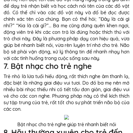
để dạy trẻ nhận biết và học cách nói tên của các đồ vật
đó. Có thể chỉ vào các đồ vật này và đố bé đọc được
chính xác tên của chúng. Bạn có thể hỏi; “Đây là cái gì
nhỉ?” “Kia là cái gì?”... Ba mẹ cũng đừng quên khen ngợi,
động viên trẻ khi các con trả lời đúng hoặc thích thú với
trò chơi này. Đây là phương pháp dạy con hiệu quả, vừa
giúp bé nhanh biết nói, vừa rèn luyện trí nhớ cho trẻ. Não
bộ sẽ phải vận động, xử lý thông tin để nhanh nhạy hơn
với các tình huống trong cuộc sống sau này.
7. Bật nhạc cho trẻ nghe
Trẻ nhỏ là lứa tuổi hiếu động, rất thích nghe âm thanh lạ,
đặc biệt là những giai điệu vui tươi. Do đó ba mẹ nên mở
nhiều bài nhạc thiếu nhi có tiết tấu đơn giản, giai điệu vui
vẻ cho các con nghe. Phương pháp này có thể kích thích
sự tập trung của trẻ, rất tốt cho sự phát triển não bộ của
các con.
Bật nhạc cho trẻ nghe giúp trẻ nhanh biết nói
8. Hãy thường xuyên cho trẻ đến