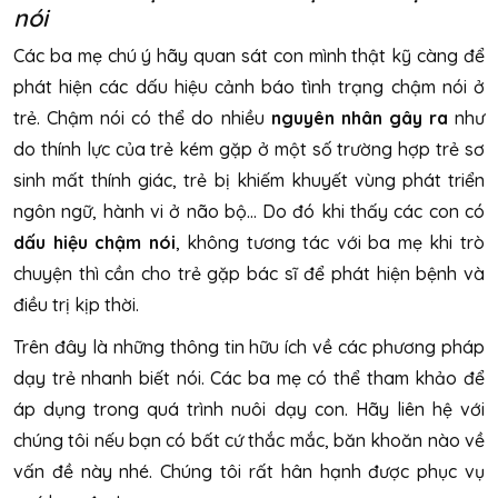
nói
Các ba mẹ chú ý hãy quan sát con mình thật kỹ càng để
phát hiện các dấu hiệu cảnh báo tình trạng chậm nói ở
trẻ. Chậm nói có thể do nhiều
nguyên nhân gây ra
như
do thính lực của trẻ kém gặp ở một số trường hợp trẻ sơ
sinh mất thính giác, trẻ bị khiếm khuyết vùng phát triển
ngôn ngữ, hành vi ở não bộ… Do đó khi thấy các con có
dấu hiệu chậm nói
, không tương tác với ba mẹ khi trò
chuyện thì cần cho trẻ gặp bác sĩ để phát hiện bệnh và
điều trị kịp thời.
Trên đây là những thông tin hữu ích về các phương pháp
dạy trẻ nhanh biết nói. Các ba mẹ có thể tham khảo để
áp dụng trong quá trình nuôi dạy con. Hãy liên hệ với
chúng tôi nếu bạn có bất cứ thắc mắc, băn khoăn nào về
vấn đề này nhé. Chúng tôi rất hân hạnh được phục vụ