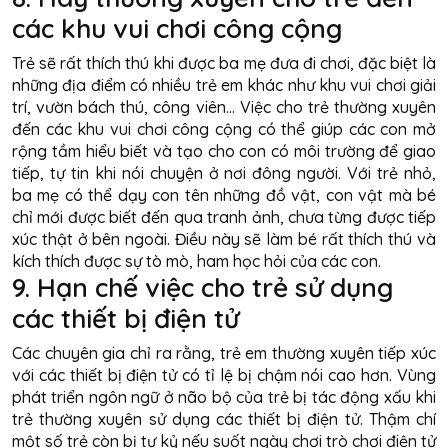
các khu vui chơi công cộng
Trẻ sẽ rất thích thú khi được ba mẹ đưa đi chơi, đặc biệt là
những địa điểm có nhiều trẻ em khác như khu vui chơi giải
trí, vườn bách thú, công viên… Việc cho trẻ thường xuyên
đến các khu vui chơi công cộng có thể giúp các con mở
rộng tầm hiểu biết và tạo cho con có môi trường để giao
tiếp, tự tin khi nói chuyện ở nơi đông người. Với trẻ nhỏ,
ba mẹ có thể dạy con tên những đồ vật, con vật mà bé
chỉ mới được biết đến qua tranh ảnh, chưa từng được tiếp
xúc thật ở bên ngoài. Điều này sẽ làm bé rất thích thú và
kích thích được sự tò mò, ham học hỏi của các con.
9. Hạn chế việc cho trẻ sử dụng
các thiết bị điện tử
Các chuyên gia chỉ ra rằng, trẻ em thường xuyên tiếp xúc
với các thiết bị điện tử có tỉ lệ bị chậm nói cao hơn. Vùng
phát triển ngôn ngữ ở não bộ của trẻ bị tác động xấu khi
trẻ thường xuyên sử dụng các thiết bị điện tử. Thậm chí
một số trẻ còn bị tự kỷ nếu suốt ngày chơi trò chơi điện tử