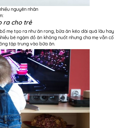
 nhiều nguyên nhân
m:
 ra cho trẻ
bố mẹ tạo ra như ăn rong, bữa ăn kéo dài quá lâu hay
í nhiều bé ngậm đồ ăn không nuốt nhưng cha mẹ vẫn cố
hông tập trung vào bữa ăn.