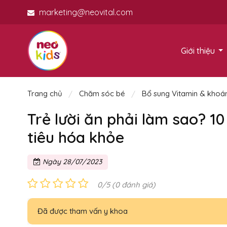
marketing@neovital.com
Giới thiệu
Trang chủ
Chăm sóc bé
Bổ sung Vitamin & khoá
Trẻ lười ăn phải làm sao? 1
tiêu hóa khỏe
Ngày 28/07/2023
0/5 (0 đánh giá)
Đã được tham vấn y khoa