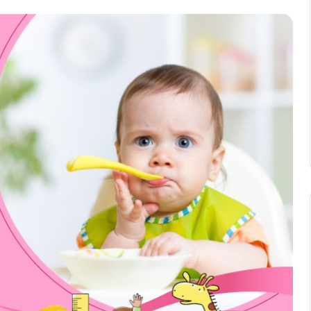
ám đốc thị
Ông Oriol Soriano Artigas - Giám đốc thị
talhealth Tây
trường quốc tế tập đoàn Neovitalhealth T
Ban Nha