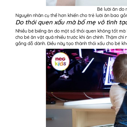
Bé lười ăn do
Nguyên nhân cụ thể hơn khiến cho trẻ lười ăn bao gồ
Do thói quen xấu mà bố mẹ vô tình tạo
Nhiều bé biếng ăn do một số thói quen không tốt mà 
cho bé ăn vặt quá nhiều trước khi ăn chính. Thậm ch
gắng dỗ dành. Điều này tạo thành thói xấu cho bé k