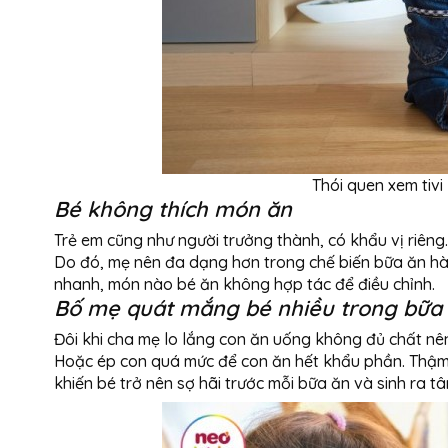
Thói quen xem tivi 
Bé không thích món ăn
Trẻ em cũng như người trưởng thành, có khẩu vị riên
Do đó, mẹ nên đa dạng hơn trong chế biến bữa ăn h
nhanh, món nào bé ăn không hợp tác để điều chỉnh.
Bố mẹ quát mắng bé nhiều trong bữa
Đôi khi cha mẹ lo lắng con ăn uống không đủ chất nê
Hoặc ép con quá mức để con ăn hết khẩu phần. Thậm c
khiến bé trở nên sợ hãi trước mỗi bữa ăn và sinh ra t