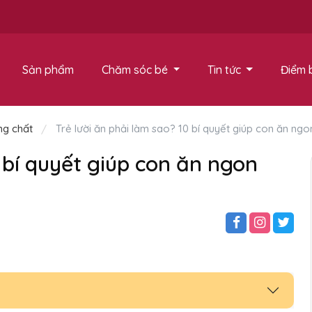
Sản phẩm
Chăm sóc bé
Tin tức
Điểm 
ng chất
Trẻ lười ăn phải làm sao? 10 bí quyết giúp con ăn ngo
0 bí quyết giúp con ăn ngon