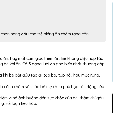
 chọn hàng đầu cho trẻ biếng ăn chậm tăng cân
hịu ăn, hay mất cảm giác thèm ăn. Bé không chịu hợp tác
g bé khi ăn. Có 3 dạng lười ăn phổ biến nhất thường gặp
ra khi bé bắt đầu tập đi, tập bò, tập nói, hay mọc răng.
 do cách chăm sóc của bố mẹ chưa phù hợp tác động tiêu
 hiểm vì nó ảnh hưởng đến sức khỏe của bé, thậm chí gây
g, rối loạn tiêu hóa.