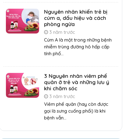
Nguyên nhân khiến trẻ bị
cúm a, dấu hiệu và cách
phòng ngừa
3 năm trước
Cúm A là một trong những bệnh
nhiễm trùng đường hô hấp cấp
tính phổ...
3 Nguyên nhân viêm phế
quản ở trẻ và những lưu ý
khi chăm sóc
3 năm trước
Viêm phế quản (hay còn được
gọi là sưng cuống phổi) là khi
bệnh vẫn...