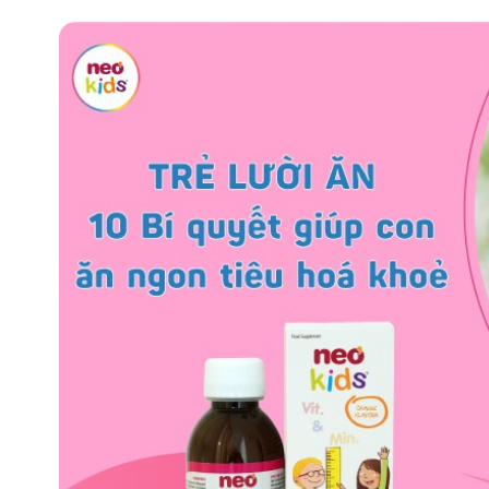
Ông Oriol Soriano Artigas - Gi
trường quốc tế tập đoàn Neovi
Ban Nha