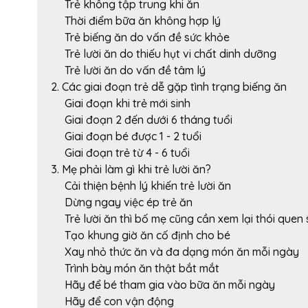
Trẻ không tập trung khi ăn
Thời điểm bữa ăn không hợp lý
Trẻ biếng ăn do vấn đề sức khỏe
Trẻ lười ăn do thiếu hụt vi chất dinh dưỡng
Trẻ lười ăn do vấn đề tâm lý
2. Các giai đoạn trẻ dễ gặp tình trạng biếng ăn
Giai đoạn khi trẻ mới sinh
Giai đoạn 2 đến dưới 6 tháng tuổi
Giai đoạn bé được 1 - 2 tuổi
Giai đoạn trẻ từ 4 - 6 tuổi
3. Mẹ phải làm gì khi trẻ lười ăn?
Cải thiện bệnh lý khiến trẻ lười ăn
Dừng ngay việc ép trẻ ăn
Trẻ lười ăn thì bố mẹ cũng cần xem lại thói que
Tạo khung giờ ăn cố định cho bé
Xay nhỏ thức ăn và đa dạng món ăn mỗi ngày
Trình bày món ăn thật bắt mắt
Hãy để bé tham gia vào bữa ăn mỗi ngày
Hãy để con vận động