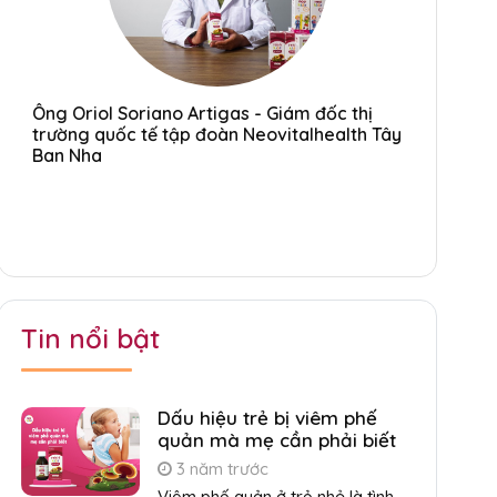
Ông Oriol Soriano Artigas - Giám đốc thị
Ông Orio
ây
trường quốc tế tập đoàn Neovitalhealth Tây
trường q
Ban Nha
Ban Nha
Tin nổi bật
Dấu hiệu trẻ bị viêm phế
quản mà mẹ cần phải biết
3 năm trước
Viêm phế quản ở trẻ nhỏ là tình