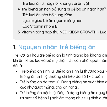
Trẻ lười ăn ư, hãy nói không với ăn vặt
4. Trẻ biếng ăn nên bổ sung gì để bé ăn ngon hơn?
Trẻ lười ăn nên bổ sung Kẽm
Lysine giúp bé ăn ngon miệng hơn
Các Vitamin nhóm B
5. Vitamin tăng hấp thu NEO KIDS® GROWTH - Lựa
1.
Nguyên nhân trẻ biếng ăn
Trẻ lười ăn hay trẻ biếng ăn là tình trạng bé không c
khi ăn, khóc lóc và bố mẹ thậm chí còn phải quát mắn
đó là:
Trẻ biếng ăn sinh lý: Biếng ăn sinh lý thường xảy 
Biếng ăn sinh lý thường chỉ kéo dài từ 1 - 2 tuần.
Trẻ biếng ăn do tâm lý: Dạng biếng ăn xuất hiện
cực như quát mắng, cho ăn rong…
Trẻ biếng ăn bệnh lý: Đây là dạng biếng ăn nguy
ra một số bệnh lý nghiêm trọng như suy dinh dưỡn