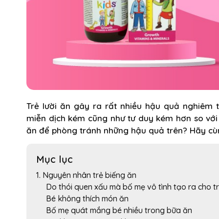
Trẻ lười ăn gây ra rất nhiều hậu quả nghiêm 
miễn dịch kém cũng như tư duy kém hơn so với 
ăn để phòng tránh những hậu quả trên? Hãy cùng
Mục lục
1. Nguyên nhân trẻ biếng ăn
Do thói quen xấu mà bố mẹ vô tình tạo ra cho t
Bé không thích món ăn
Bố mẹ quát mắng bé nhiều trong bữa ăn