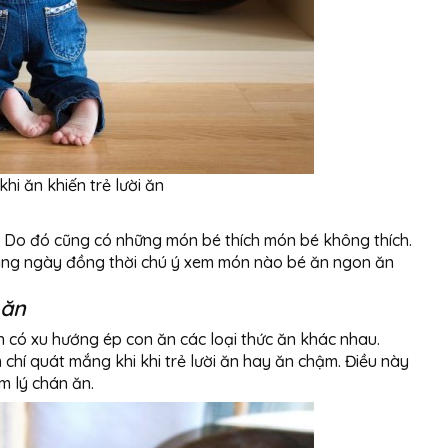
khi ăn khiến trẻ lười ăn
g. Do đó cũng có những món bé thích món bé không thích.
àng ngày đồng thời chú ý xem món nào bé ăn ngon ăn
 ăn
n có xu hướng ép con ăn các loại thức ăn khác nhau.
hí quát mắng khi khi trẻ lười ăn hay ăn chậm. Điều này
âm lý chán ăn.