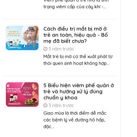
trạng viêm cấp của cây khí -...
Cách điều trị mắt bị mờ ở
trẻ an toàn, hiệu quả - Bố
mẹ đã biết chưa?
3 năm trước
Mắt trẻ bị mờ có thể xuất phát từ
thói quen sinh hoạt không hợp...
5 Biểu hiện viêm phế quản ở
trẻ và hướng xử lý đúng
chuẩn y khoa
3 năm trước
Giao mùa là thời điểm dễ mắc
các bệnh lý về đường hô hấp,
đặc...