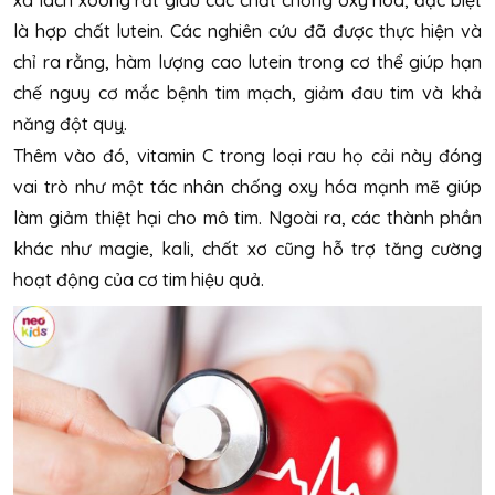
xà lách xoong rất giàu các chất chống oxy hoá, đặc biệt
là hợp chất lutein. Các nghiên cứu đã được thực hiện và
chỉ ra rằng, hàm lượng cao lutein trong cơ thể giúp hạn
chế nguy cơ mắc bệnh tim mạch, giảm đau tim và khả
năng đột quỵ.
Thêm vào đó, vitamin C trong loại rau họ cải này đóng
vai trò như một tác nhân chống oxy hóa mạnh mẽ giúp
làm giảm thiệt hại cho mô tim. Ngoài ra, các thành phần
khác như magie, kali, chất xơ cũng hỗ trợ tăng cường
hoạt động của cơ tim hiệu quả.