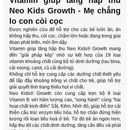
Vitamin giúp tăng hấp thu 
Neo Kids Growth - Mẹ chẳng 
lo con còi cọc
Được nghiên cứu để hỗ trợ cho các bé lười ăn, ăn 
không hấp thu, còi cọc, chậm lớn hoặc đang trong giai 
đoạn phát triển, mới ốm dậy. 
Vitamin giúp tăng hấp thu Neo Kids® Growth mang 
đến "giải pháp kép" nhờ sự kết hợp của 19 loại 
vitamin khoáng chất cùng bộ tứ dinh dưỡng (rau bina, 
cải xoong, carot, củ cải đường).
Không chỉ hỗ trợ cung cấp các dưỡng chất thiết yếu 
để lấp đầy khoảng trống vi chất cho trẻ, giúp hỗ trợ 
giải quyết tình trạng thiếu hụt vi chất.
Neo Kids® Growth còn cung cấp trọn bộ 8 loại 
Vitamin B với hàm lượng cao, “song hành” cùng “hai 
hoạt chất kinh điển” Sắt, Kẽm. Nhờ đó, giúp hỗ trợ cải 
thiện cấu trúc enzym tiêu hóa, hỗ trợ chặn đứng hiện 
tượng rối loạn tiêu hoá ở trẻ. Từ đó trẻ ăn ngon hơn, 
hấp thu tốt các chất dinh dưỡng, tăng cân đều và phát 