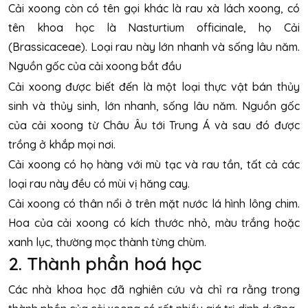
Cải xoong còn có tên gọi khác là rau xà lách xoong, có
tên khoa học là Nasturtium officinale, họ Cải
(Brassicaceae). Loại rau này lớn nhanh và sống lâu năm.
Nguồn gốc của cải xoong bắt đầu
Cải xoong được biết đến là một loại thực vật bán thủy
sinh và thủy sinh, lớn nhanh, sống lâu năm. Nguồn gốc
của cải xoong từ Châu Âu tới Trung Á và sau đó được
trồng ở khắp mọi nơi.
Cải xoong có họ hàng với mù tạc và rau tần, tất cả các
loại rau này đều có mùi vị hăng cay.
Cải xoong có thân nổi ở trên mặt nước lá hình lông chim.
Hoa của cải xoong có kích thước nhỏ, màu trắng hoặc
xanh lục, thường mọc thành từng chùm.
2. Thành phần hoá học
Các nhà khoa học đã nghiên cứu và chỉ ra rằng trong