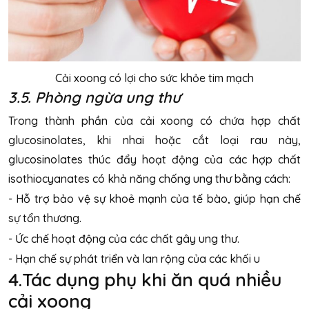
Cải xoong có lợi cho sức khỏe tim mạch
3.5. Phòng ngừa ung thư
Trong thành phần của cải xoong có chứa hợp chất
glucosinolates, khi nhai hoặc cắt loại rau này,
glucosinolates thúc đẩy hoạt động của các hợp chất
isothiocyanates có khả năng chống ung thư bằng cách:
- Hỗ trợ bảo vệ sự khoẻ mạnh của tế bào, giúp hạn chế
sự tổn thương.
- Ức chế hoạt động của các chất gây ung thư.
- Hạn chế sự phát triển và lan rộng của các khối u
4.Tác dụng phụ khi ăn quá nhiều
cải xoong