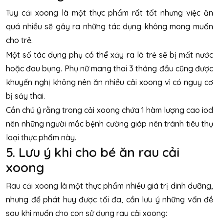
Tuy cải xoong là một thực phẩm rất tốt nhưng việc ăn
quá nhiều sẽ gây ra những tác dụng không mong muốn
cho trẻ.
Một số tác dụng phụ có thể xảy ra là trẻ sẽ bị mất nước
hoặc đau bụng. Phụ nữ mang thai 3 tháng đầu cũng được
khuyến nghị không nên ăn nhiều cải xoong vì có nguy cơ
bị sảy thai.
Cần chú ý rằng trong cải xoong chứa 1 hàm lượng cao iod
nên những người mắc bệnh cường giáp nên tránh tiêu thụ
loại thực phẩm này.
5. Lưu ý khi cho bé ăn rau cải
xoong
Rau cải xoong là một thực phẩm nhiều giá trị dinh dưỡng,
nhưng để phát huy được tối đa, cần lưu ý những vấn đề
sau khi muốn cho con sử dụng rau cải xoong: