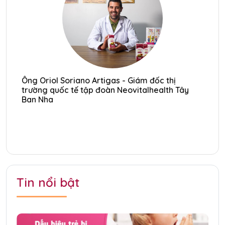
Ông Oriol Soriano Artigas - Giám đốc thị
Ôn
trường quốc tế tập đoàn Neovitalhealth Tây
tr
Ban Nha
Ba
Tin nổi bật