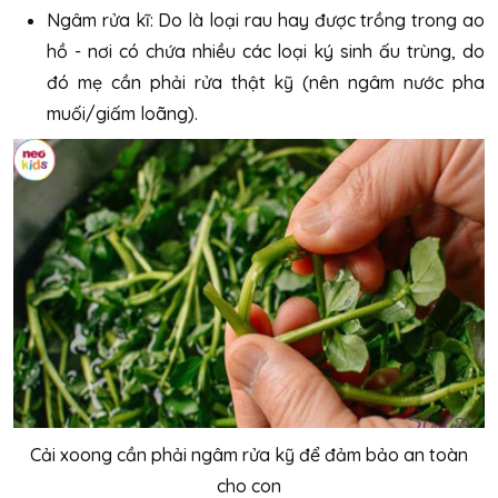
Ngâm rửa kĩ: Do là loại rau hay được trồng trong ao
hồ - nơi có chứa nhiều các loại ký sinh ấu trùng, do
đó mẹ cần phải rửa thật kỹ (nên ngâm nước pha
muối/giấm loãng).
Cải xoong cần phải ngâm rửa kỹ để đảm bảo an toàn
cho con