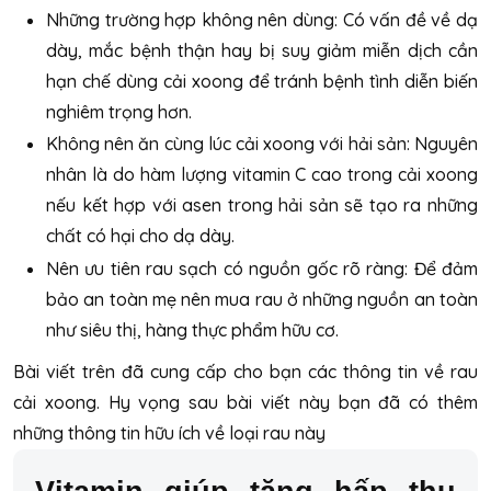
Những trường hợp không nên dùng: Có vấn đề về dạ
dày, mắc bệnh thận hay bị suy giảm miễn dịch cần
hạn chế dùng cải xoong để tránh bệnh tình diễn biến
nghiêm trọng hơn.
Không nên ăn cùng lúc cải xoong với hải sản: Nguyên
nhân là do hàm lượng vitamin C cao trong cải xoong
nếu kết hợp với asen trong hải sản sẽ tạo ra những
chất có hại cho dạ dày.
Nên ưu tiên rau sạch có nguồn gốc rõ ràng: Để đảm
bảo an toàn mẹ nên mua rau ở những nguồn an toàn
như siêu thị, hàng thực phẩm hữu cơ.
Bài viết trên đã cung cấp cho bạn các thông tin về rau
cải xoong. Hy vọng sau bài viết này bạn đã có thêm
những thông tin hữu ích về loại rau này