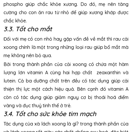
phospho giúp chắc khỏe xương. Do đó, mẹ nên tăng
cường cho con ăn rau từ nhỏ để giúp xương khớp được
chắc khỏe.
3.3. Tốt cho mắt
Đối với mẹ có con nhỏ hay gặp vấn đề về mắt thì rau cải
xoong chính là một trong những loại rau giúp bổ mắt mà
mẹ không nên bỏ qua.
Bởi trong thành phần của cải xoong có chứa một hàm
lượng lớn vitamin A cùng hai hợp chất zeaxanthin và
lutein. Cả ba dưỡng chất trên đều có tác dụng giúp cải
thiện thị lực một cách hiệu quả. Bên cạnh đó vitamin A
còn có tác dụng giúp giảm nguy cơ bị thoái hoá điểm
vàng và đục thuỷ tinh thể ở trẻ.
3.4. Tốt cho sức khỏe tim mạch
Tác dụng của xà lách xoong là gì? trong thành phần của