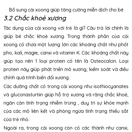
Bổ sung cải xoong giúp tăng cường miễn dịch cho bé
3.2 Chắc khoẻ xương
Tác dụng của cải xoong với trẻ là gì? Câu trả lời chính là
giúp bé chắc khoẻ xương. Trong thành phần của cải
xoong có chứa một lượng lớn các khoáng chất như phốt
pho, kali, magie, canxi và vitamin K. Các khoáng chất này
giúp tạo nên 1 loại protein có tên là Osteocalcin. Loại
protein này giúp phát triển mô xương, kiểm soát và điều
chỉnh quá trình biến đổi xương.
Các dưỡng chất có trong cải xoong như isothiocyanates
và gluconasturtiin giúp hỗ trợ xương và răng chắc khoẻ,
ngăn cản tình trạng nhiễm trùng , duy trì sự khỏe mạnh
của các mô liên kết và phòng ngừa tình trạng thiếu sắt
của trẻ nhỏ.
Ngoài ra, trong cải xoong còn có các thành như canxi,