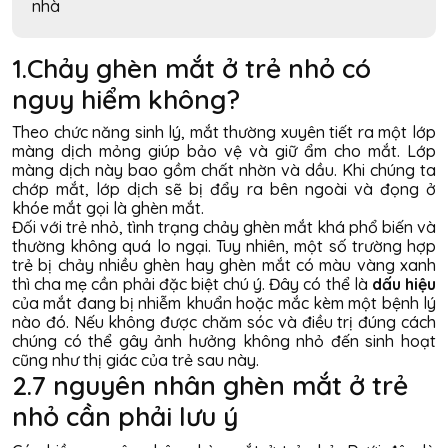
nhà
1.Chảy ghèn mắt ở trẻ nhỏ có
nguy hiểm không?
Theo chức năng sinh lý, mắt thường xuyên tiết ra một lớp
màng dịch mỏng giúp bảo vệ và giữ ẩm cho mắt. Lớp
màng dịch này bao gồm chất nhờn và dầu. Khi chúng ta
chớp mắt, lớp dịch sẽ bị đẩy ra bên ngoài và đọng ở
khóe mắt gọi là ghèn mắt.
Đối với trẻ nhỏ, tình trạng chảy ghèn mắt khá phổ biến và
thường không quá lo ngại. Tuy nhiên, một số trường hợp
trẻ bị chảy nhiều ghèn hay ghèn mắt có màu vàng xanh
thì cha mẹ cần phải đặc biệt chú ý. Đây có thể là
dấu hiệu
của mắt đang bị nhiễm khuẩn hoặc mắc kèm một bệnh lý
nào đó. Nếu không được chăm sóc và điều trị đúng cách
chúng có thể gây ảnh hưởng không nhỏ đến sinh hoạt
cũng như thị giác của trẻ sau này.
2.7 nguyên nhân ghèn mắt ở trẻ
nhỏ cần phải lưu ý