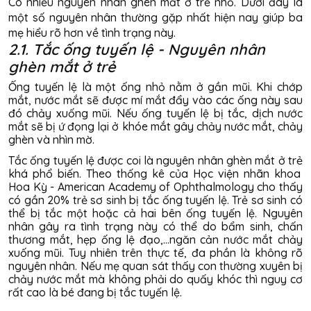
Có nhiều
nguyên nhân ghèn mắt ở trẻ
nhỏ. Dưới đây là
một số nguyên nhân thường gặp nhất hiện nay giúp ba
mẹ hiểu rõ hơn về tình trạng này.
2.1. Tắc ống tuyến lệ - Nguyên nhân
ghèn mắt ở trẻ
Ống tuyến lệ là một ống nhỏ nằm ở gần mũi. Khi chớp
mắt, nước mắt sẽ được mí mắt đẩy vào các ống này sau
đó chảy xuống mũi. Nếu ống tuyến lệ bị tắc, dịch nước
mắt sẽ bị ứ đọng lại ở khóe mắt gây chảy nước mắt, chảy
ghèn và nhìn mờ.
Tắc ống tuyến lệ được coi là
nguyên nhân ghèn mắt ở trẻ
khá phổ biến. Theo thống kê của Học viện nhãn khoa
Hoa Kỳ - American Academy of Ophthalmology cho thấy
có gần 20% trẻ sơ sinh bị tắc ống tuyến lệ. Trẻ sơ sinh có
thể bị tắc một hoặc cả hai bên ống tuyến lệ. Nguyên
nhân gây ra tình trạng này có thể do bẩm sinh, chấn
thương mắt, hẹp ống lệ đạo,...ngăn cản nước mắt chảy
xuống mũi. Tuy nhiên trên thực tế, đa phần là không rõ
nguyên nhân. Nếu mẹ quan sát thấy con thường xuyên bị
chảy nước mắt mà không phải do quấy khóc thì nguy cơ
rất cao là bé đang bị tắc tuyến lệ.