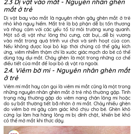
2.3 Dị vật vào mắt - Nguyên nhân ghèn
mắt ở trẻ
Dị vật bay vào mắt là
nguyên nhân gây ghèn mắt ở trẻ
nhỏ khá nguy hiểm. Mắt trẻ là bộ phận dễ bị tổn thương
và nhạy cảm với các yếu tố từ môi trường xung quanh.
Một số dị vật như: lông thú cưng, cát bụi,...dễ bị vương
vào mắt trong quá trình vui chơi và sinh hoạt của con.
Nếu không được loại bỏ kịp thời chúng có thể gây kích
ứng, viêm nhiễm thậm chí là xước giác mạch do bé có thể
dùng tay dụi mắt. Chảy ghèn là một trong những cơ chế
điều tiết của mắt để loại bỏ dị vật ra ngoài.
2.4. Viêm bờ mi - Nguyên nhân ghèn mắt
ở trẻ
Viêm mí mắt hay còn gọi là viêm mi mắt cũng là một trong
những
nguyên nhân ghèn mắt ở trẻ
nhỏ thường gặp. Tình
trạng này thường gặp do viêm nang chân lông mi hoặc
do sự bất thường tiết bã nhờn ở mi mắt. Chảy nhiều ghèn
do viêm bờ mi gây cảm giác khó chịu cho bé. Ghèn khô
cứng lại làm hai hàng lông mi bị dính chặt, khiến bé khó
có thể mở mắt khi thức dậy.