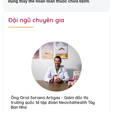
dụng thay thế hoàn toàn
 thuốc 
chữa bệnh.
Đội ngũ chuyên gia
Ông Oriol Soriano Artigas - Giám đốc thị
Ôn
trường quốc tế tập đoàn Neovitalhealth Tây
tr
Ban Nha
Ba