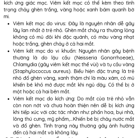
kích ứng giác mạc. Viêm kết mạc có thể kèm theo tình
trạng chảy ghèn trắng, vàng hoặc xanh bám quanh bờ
mi.
Viêm kết mạc do virus:
Đây là nguyên nhân dễ gây
lây lan nhất ở trẻ nhỏ. Ghèn mắt chảy ra thường lỏng
không có mủ đôi khi đặc quánh, có màu vàng nhạt
hoặc trắng, ghèn chảy ở cả hai mắt.
Viêm kết mạc do vi khuẩn:
Nguyên nhân gây bệnh
thường là do lậu cầu
(Neisseria
Gonorrhoeae),
Chlamydia (gây viêm kết mạc thể vùi) và tụ cầu vàng
(Staphylococcus aureus). Biểu hiện đặc trưng là trẻ
nhỏ đổ ghèn vàng, xanh thậm chí là màu xám, có mủ
khiến bé khó mở được mắt khi ngủ dậy. Có thể bị ở
một hoặc cả hai bên mắt.
Viêm kết mạc do kích ứng:
Do mắt của trẻ nhỏ vẫn
còn non nớt và chưa hoàn thiện nên dễ bị kích ứng
khi tiếp xúc với các tác nhân như: phấn hoa, bụi nhà,
lông thú cưng, mỹ phẩm,...Khiến bé bị chảy nước mắt
và đổ ghèn. Tình trạng này thường gây ảnh hưởng
đến cả hai mắt và không lây.