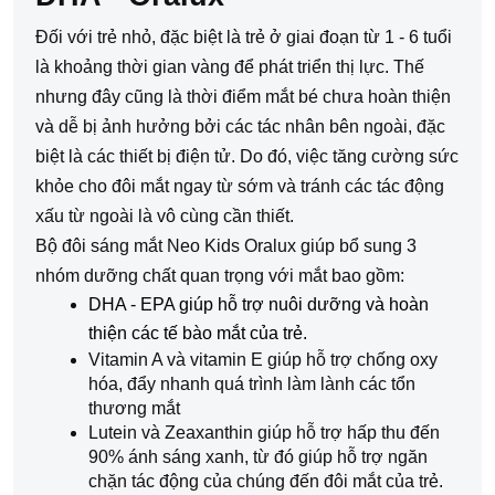
Đối với trẻ nhỏ, đặc biệt là trẻ ở giai đoạn từ 1 - 6 tuổi 
là khoảng thời gian vàng để phát triển thị lực. Thế 
nhưng đây cũng là thời điểm mắt bé chưa hoàn thiện 
và dễ bị ảnh hưởng bởi các tác nhân bên ngoài, đặc 
biệt là các thiết bị điện tử. Do đó, việc tăng cường sức 
khỏe cho đôi mắt ngay từ sớm và tránh các tác động 
xấu từ ngoài là vô cùng cần thiết. 
Bộ đôi sáng mắt Neo Kids Oralux giúp bổ sung 3 
nhóm dưỡng chất quan trọng với mắt bao gồm:
DHA - EPA giúp hỗ trợ nuôi dưỡng và hoàn 
thiện các tế bào mắt của trẻ. 
Vitamin A và vitamin E giúp hỗ trợ chống oxy 
hóa, đẩy nhanh quá trình làm lành các tổn 
thương mắt
Lutein và Zeaxanthin giúp hỗ trợ hấp thu đến 
90% ánh sáng xanh, từ đó giúp hỗ trợ ngăn 
chặn tác đ
ộng của 
chú
ng đ
ến đôi mắt của trẻ.