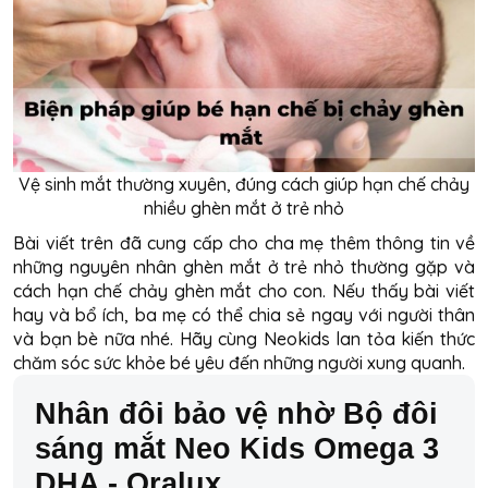
Vệ sinh mắt thường xuyên, đúng cách giúp hạn chế chảy
nhiều ghèn mắt ở trẻ nhỏ
Bài viết trên đã cung cấp cho cha mẹ thêm thông tin về
những
nguyên nhân ghèn mắt ở trẻ
nhỏ thường gặp và
cách hạn chế chảy ghèn mắt cho con. Nếu thấy bài viết
hay và bổ ích, ba mẹ có thể chia sẻ ngay với người thân
và bạn bè nữa nhé. Hãy cùng Neokids lan tỏa kiến thức
chăm sóc sức khỏe bé yêu đến những người xung quanh.
Nhân đôi bảo vệ nhờ Bộ đôi 
sáng mắt Neo Kids Omega 3 
DHA - Oralux