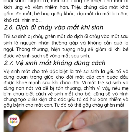
buổi sáng. Ngoài ra, mắt khô cũng dễ khiến cho mắt bị
kích ứng và viêm nhiễm hơn. Triệu chứng của mắt khô
gồm: đỏ mắt, bé hay quấy khóc, dụi mắt do mắt bị cộm,
khô rát, nhìn mờ,...
2.6. Dịch ối chảy vào mắt khi sinh
Trẻ sơ sinh bị chảy ghèn mắt do dịch ối chảy vào mắt sau
sinh là nguyên nhân thường gặp và không cần quá lo
ngại. Thông thường, hiện tượng này sẽ giảm đi khi bé
được vệ sinh sạch sẽ vùng mắt sau sinh.
2.7. Vệ sinh mắt không đúng cách
Vệ sinh mắt cho trẻ đặc biệt là trẻ sơ sinh là yếu tố vô
cùng quan trọng giúp cho đôi mắt của con bước đầu
được khỏe mạnh sau khi chào đời. Vì mắt trẻ sơ sinh vô
cùng non nớt và dễ bị tổn thương, chính vì vậy nếu mẹ
bỉm chưa biết cách vệ sinh mắt cho bé, cũng sẽ vô hình
chung tạo điều kiện cho các yếu tố có hại xâm nhiễm và
gây bệnh cho mắt con. Từ đó có thể gây chảy ghèn mắt.