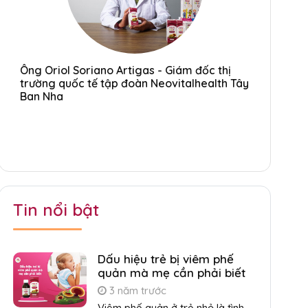
Ông Oriol Soriano Artigas - Giám đốc thị
Ông Orio
ây
trường quốc tế tập đoàn Neovitalhealth Tây
trường q
Ban Nha
Ban Nha
Tin nổi bật
Dấu hiệu trẻ bị viêm phế
quản mà mẹ cần phải biết
3 năm trước
Viêm phế quản ở trẻ nhỏ là tình