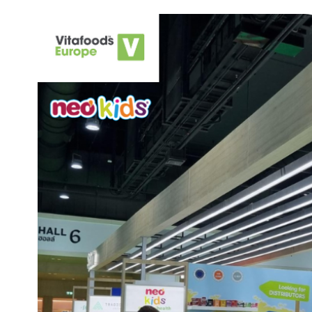
Ông Oriol Soriano Artigas - Gi
trường quốc tế tập đoàn Neovi
Ban Nha