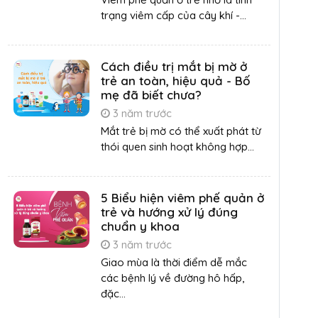
trạng viêm cấp của cây khí -...
Cách điều trị mắt bị mờ ở
trẻ an toàn, hiệu quả - Bố
mẹ đã biết chưa?
3 năm trước
Mắt trẻ bị mờ có thể xuất phát từ
thói quen sinh hoạt không hợp...
5 Biểu hiện viêm phế quản ở
trẻ và hướng xử lý đúng
chuẩn y khoa
3 năm trước
Giao mùa là thời điểm dễ mắc
các bệnh lý về đường hô hấp,
đặc...