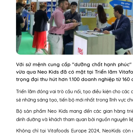
Với sứ mệnh cung cấp "dưỡng chất hạnh phúc" 
vừa qua Neo Kids đã có mặt tại Triển lãm Vitafo
trọng đại thu hút hơn 1.100 doanh nghiệp từ 160
Triển lãm đóng vai trò cầu nối, tạo điều kiện cho các
sẻ những sáng tạo, tiến bộ mới nhất trong lĩnh vực c
Bộ sản phẩm Neo Kids mang đến các gian hàng triể
dinh dưỡng và khách tham quan bởi nguồn nguyên liệu
Không chỉ tại Vitafoods Europe 2024, NeoKids còn 