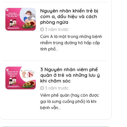
Nguyên nhân khiến trẻ bị
cúm a, dấu hiệu và cách
phòng ngừa
3 năm trước
Cúm A là một trong những bệnh
nhiễm trùng đường hô hấp cấp
tính phổ...
3 Nguyên nhân viêm phế
quản ở trẻ và những lưu ý
khi chăm sóc
3 năm trước
Viêm phế quản (hay còn được
gọi là sưng cuống phổi) là khi
bệnh vẫn...