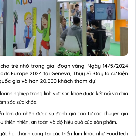
cho trẻ nhỏ trong giai đoạn vàng. Ngày 14/5/2024
ods Europe 2024 tại Geneva, Thụy Sĩ. Đây là sự kiện
 quốc gia và hơn 20.000 khách tham dự.
 doanh nghiệp trong lĩnh vực sức khỏe được kết nối và chia
hăm sóc sức khỏe.
n lãm đã nhận được sự đánh giá cao từ các chuyên gia
 thiên nhiên, an toàn và độ hiệu quả của sản phẩm.
gặt hái thành công tại các triển lãm khác như FoodTech