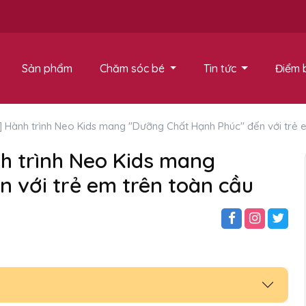
Sản phẩm
Chăm sóc bé
Tin tức
Điểm 
 Hành trình Neo Kids mang "Dưỡng Chất Hạnh Phúc" đến với trẻ 
h trình Neo Kids mang
 với trẻ em trên toàn cầu