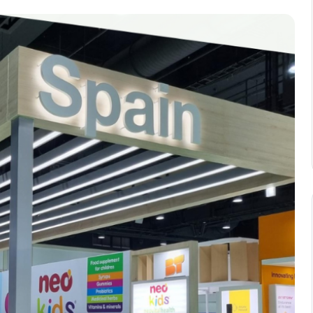
ám đốc thị
Ông Oriol Soriano Artigas - Giám đốc thị
talhealth Tây
trường quốc tế tập đoàn Neovitalhealth T
Ban Nha